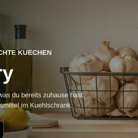
CHTE KUECHEN
ry
was du bereits zuhause hast,
smittel im Kuehlschrank.